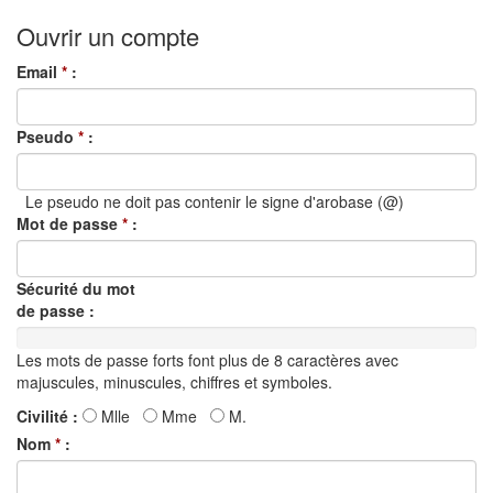
Ouvrir un compte
Email
*
:
Pseudo
*
:
Le pseudo ne doit pas contenir le signe d'arobase (@)
Mot de passe
*
:
Sécurité du mot
de passe :
0%
Complete
Les mots de passe forts font plus de 8 caractères avec
(success)
majuscules, minuscules, chiffres et symboles.
Civilité :
Mlle
Mme
M.
Nom
*
: